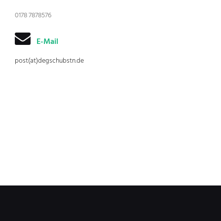
0178 7878576
E-Mail
post(at)degschubstn.de