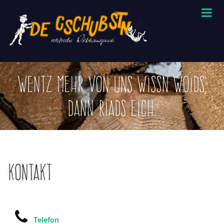
Wentz mehr von uns wissn woids,
dann riads eich.
Kontakt
Telefon