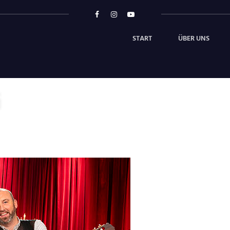
START
ÜBER UNS
g