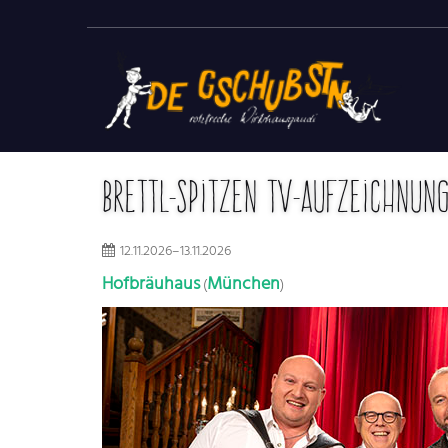
Brettl-Spitzen TV-Aufzeichnun
12.11.2026–13.11.2026
Hofbräuhaus
München
(
)