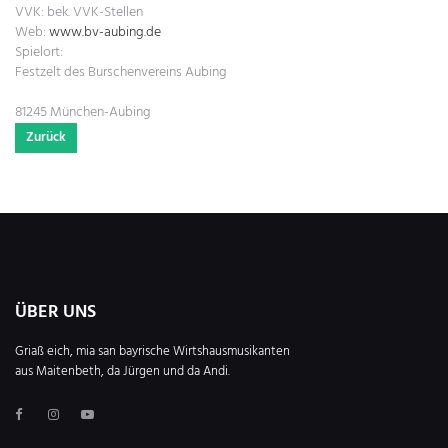
VVK:
bek. VVK-Stellen
Web:
www.bv-aubing.de
Spielort:
Festzelt des Burschenvereins Aubing
81245 München-Aubing
Zurück
ÜBER UNS
Griaß eich, mia san bayrische Wirtshausmusikanten
aus Maitenbeth, da Jürgen und da Andi.