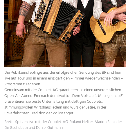
Die Publikumslieblinge aus der erfolgreichen Sendung des BR sind hier
live auf Tour und in einem einzigartigen – immer wieder wechselnden –
Programm zu erleben.
Gemeinsam mit der Couplet-AG garantieren sie einen unvergesslichen
Open-Air-Abend. Frei nach dem Motto: „Dem Volk auf’s Maul gschaut!“
präsentieren sie beste Unterhaltung mit deftigen Couplets,
stimmungsvollen Wirtshausliedern und würziger Satire, in der
unverfälschten Tradition der Volkssänger.
Brettl-Spitzen live mit der Couplet-AG, Roland Hefter, Marion Schieder,
De Gschubstn und Daniel Gutmann.