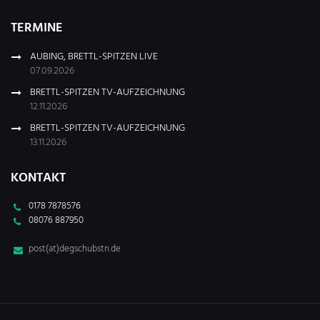
TERMINE
AUBING, BRETTL-SPITZEN LIVE
07.09.2026
BRETTL-SPITZEN TV-AUFZEICHNUNG
12.11.2026
BRETTL-SPITZEN TV-AUFZEICHNUNG
13.11.2026
KONTAKT
0178 7878576
08076 887950
post(at)degschubstn.de