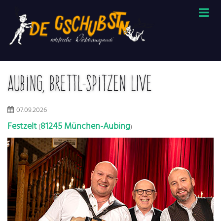
Aubing, Brettl-Spitzen LIVE
07.09.2026
Festzelt
81245 München-Aubing
(
)