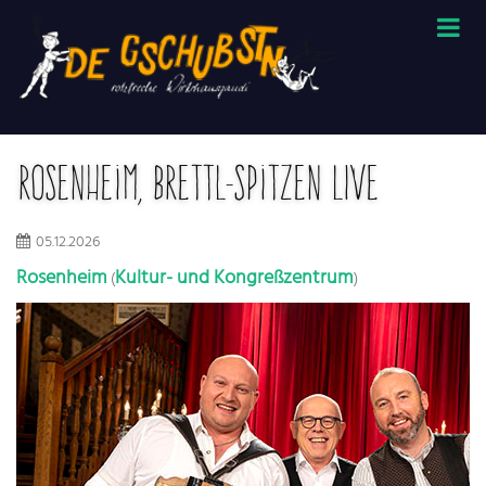
Rosenheim, Brettl-Spitzen LIVE
05.12.2026
Rosenheim
Kultur- und Kongreßzentrum
(
)