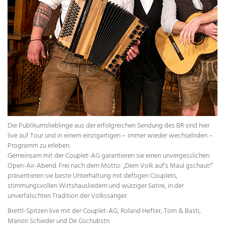
Die Publikumslieblinge aus der erfolgreichen Sendung des BR sind hier
live auf Tour und in einem einzigartigen – immer wieder wechselnden –
Programm zu erleben.
Gemeinsam mit der Couplet-AG garantieren sie einen unvergesslichen
Open-Air-Abend. Frei nach dem Motto: „Dem Volk auf’s Maul gschaut!“
präsentieren sie beste Unterhaltung mit deftigen Couplets,
stimmungsvollen Wirtshausliedern und würziger Satire, in der
unverfälschten Tradition der Volkssänger.
Brettl-Spitzen live mit der Couplet-AG, Roland Hefter, Tom & Basti,
Marion Schieder und De Gschubstn.