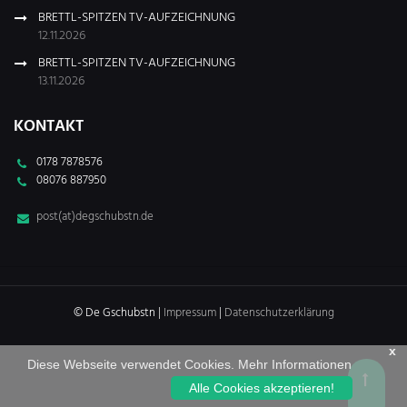
BRETTL-SPITZEN TV-AUFZEICHNUNG
12.11.2026
BRETTL-SPITZEN TV-AUFZEICHNUNG
13.11.2026
KONTAKT
0178 7878576
08076 887950
post(at)degschubstn.de
© De Gschubstn |
Impressum
|
Datenschutzerklärung
x
Diese Webseite verwendet Cookies.
Mehr Informationen
Alle Cookies akzeptieren!