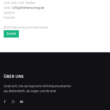
VVK:
bek. VVK-Stellen
Web:
1250jahreherrsching.de
Spielort:
Festzelt
82211 Herrsching am Ammersee
Zurück
ÜBER UNS
Griaß eich, mia san bayrische Wirtshausmusikanten
aus Maitenbeth, da Jürgen und da Andi.