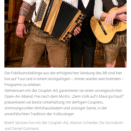
Die Publikumslieblinge aus der erfolgreichen Sendung des BR sind hier
live auf Tour und in einem einzigartigen – immer wieder wechselnden –
Programm zu erleben.
Gemeinsam mit der Couplet-AG garantieren sie einen unvergesslichen
Open-Air-Abend. Frei nach dem Motto: „Dem Volk auf’s Maul gschaut!“
präsentieren sie beste Unterhaltung mit deftigen Couplets,
stimmungsvollen Wirtshausliedern und würziger Satire, in der
unverfälschten Tradition der Volkssänger.
Brettl-Spitzen live mit der Couplet-AG, Marion Schieder, De Gschubstn
und Daniel Gutmann.