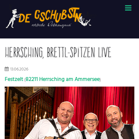
Herrsching, Brettl-Spitzen LIVE
13.06.2026
Festzelt
82211 Herrsching am Ammersee
(
)