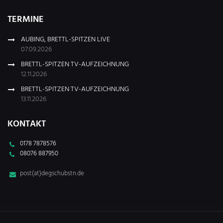
TERMINE
AUBING, BRETTL-SPITZEN LIVE
07.09.2026
BRETTL-SPITZEN TV-AUFZEICHNUNG
12.11.2026
BRETTL-SPITZEN TV-AUFZEICHNUNG
13.11.2026
KONTAKT
0178 7878576
08076 887950
post(at)degschubstn.de